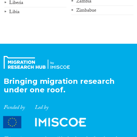
Zambia
Liberia
Zimbabue
Libia
Bringing migration research
under one roof.
Funded by
Led by