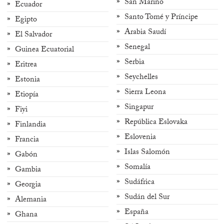
San Marino
Ecuador
Santo Tomé y Príncipe
Egipto
Arabia Saudí
El Salvador
Senegal
Guinea Ecuatorial
Serbia
Eritrea
Seychelles
Estonia
Sierra Leona
Etiopía
Singapur
Fiyi
República Eslovaka
Finlandia
Eslovenia
Francia
Islas Salomón
Gabón
Somalía
Gambia
Sudáfrica
Georgia
Sudán del Sur
Alemania
España
Ghana