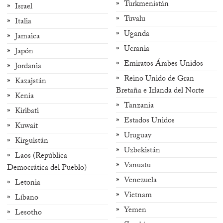
Turkmenistán
Israel
Tuvalu
Italia
Uganda
Jamaica
Ucrania
Japón
Emiratos Árabes Unidos
Jordania
Reino Unido de Gran
Kazajstán
Bretaña e Irlanda del Norte
Kenia
Tanzania
Kiribati
Estados Unidos
Kuwait
Uruguay
Kirguistán
Uzbekistán
Laos (República
Vanuatu
Democrática del Pueblo)
Venezuela
Letonia
Vietnam
Líbano
Yemen
Lesotho