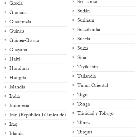
Sri Lanka
Grecia
Sudán
Granada
Surinam
Guatemala
Suazilandia
Guinea
Suecia
Guinea-Bissau
Suiza
Guayana
Siria
Haití
Tayikistán
Honduras
Tailandia
Hungría
Timor Oriental
Islandia
Togo
India
Tonga
Indonesia
Trinidad y Tobago
Irán (República Islámica de)
Túnez
Iraq
Turquía
Irlanda