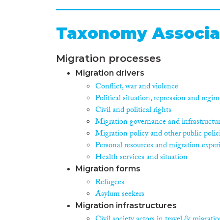
indient die conform de richtl
beoordeling van de asielaanvra
particuliere organisaties, m
Taxonomy Associa
advies en adviesvraag Met het
Procedurerichtlijn gepublicee
Unie moeten voldoen. De richtl
Migration processes
18 van de herziene richtlijn 
Migration drivers
vroegere vervolging of ernstig
Conflict, war and violence
zullen gaan vormen waarmee de
ook op eigen initiatief onder
Political situation, repression and regim
Vreemdelingenzaken (ACVZ) o
Civil and political rights
adviesvraag die door de ACVZ 
Migration governance and infrastructu
medisch onderzoek in regelge
Migration policy and other public polic
medisch onderzoek moet word
Personal resources and migration exper
procedureel kan worden inger
Daarnaast is nagegaan hoe im
Health services and situation
Migration forms
Refugees
Asylum seekers
Migration infrastructures
Civil society actors in travel & migrati