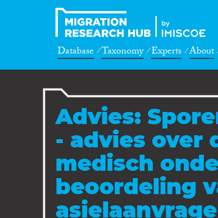
Database
Taxonomy
Experts
About
Advies: Spore
- advies over 
medisch onde
beoordeling 
asielaanvrage