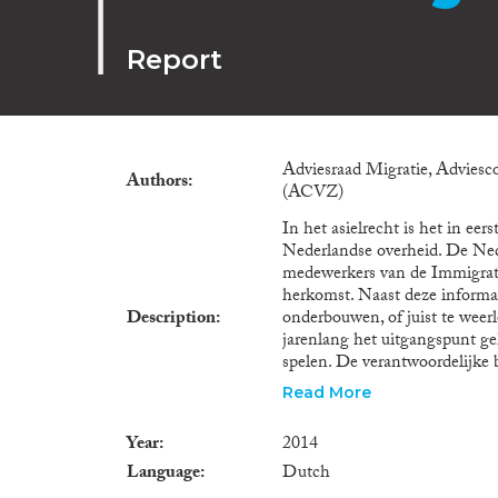
Report
Adviesraad Migratie, Advies
Authors
(ACVZ)
In het asielrecht is het in ee
Nederlandse overheid. De Nede
medewerkers van de Immigrati
herkomst. Naast deze informat
Description
onderbouwen, of juist te weer
jarenlang het uitgangspunt ge
spelen. De verantwoordelijke
(meestal) geen zekere uitspra
Read More
standpunt is niet onomstreden
van marteling en andere wrede
Year
2014
Istanbul Protocol genoemd. In 
Language
Dutch
lichamelijke en psychische kl
het standpunt dat medische as