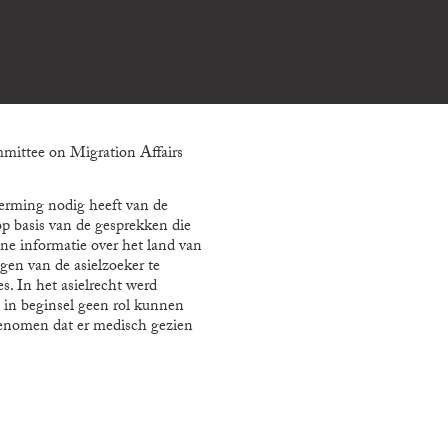
mittee on Migration Affairs
cherming nodig heeft van de
p basis van de gesprekken die
ne informatie over het land van
en van de asielzoeker te
. In het asielrecht werd
 in beginsel geen rol kunnen
genomen dat er medisch gezien
sychische klachten. Dit
 voor onderzoek naar de gevolgen
dleiding wordt ook wel het
ausale relatie tussen littekens,
n de praktijk bij de IND wordt
zoeker een medische rapportage