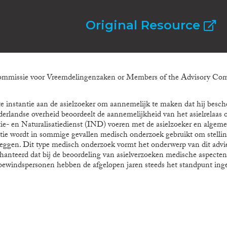
Original Resource
commissie voor Vreemdelingenzaken or Members of the Advisory Com
rste instantie aan de asielzoeker om aannemelijk te maken dat hij bes
rlandse overheid beoordeelt de aannemelijkheid van het asielrelaas o
e- en Naturalisatiedienst (IND) voeren met de asielzoeker en algeme
ie wordt in sommige gevallen medisch onderzoek gebruikt om stelling
leggen. Dit type medisch onderzoek vormt het onderwerp van dit advies
hanteerd dat bij de beoordeling van asielverzoeken medische aspecten
 bewindspersonen hebben de afgelopen jaren steeds het standpunt in
ken kunnen worden gedaan over de oorzaak van littekens, fysieke en p
. Al in 1999 stelde een groot aantal deskundigen een handleiding op
, onmenselijke of vernederende behandeling of bestraffing. Deze han
dit protocol is expliciet neergelegd hoe de waarschijnlijkheid van een c
achten en de gestelde oorzaak daarvan, kan worden onderzocht. Ook i
pecten in beginsel geen rol kunnen spelen genuanceerd. Als de asiel