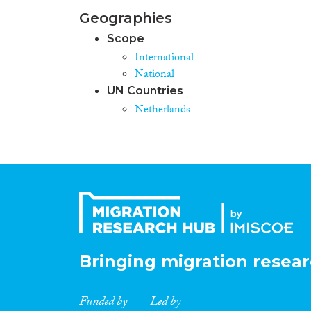
Geographies
Scope
International
National
UN Countries
Netherlands
Bringing migration resear
Funded by
Led by