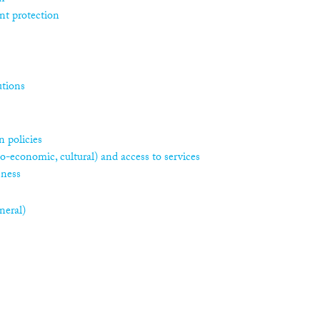
nt protection
utions
 policies
ocio-economic, cultural) and access to services
sness
neral)