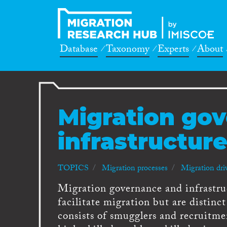
Database
Taxonomy
Experts
About
Migration go
infrastructur
TOPICS
Migration processes
Migration dri
Migration governance and infrastruc
facilitate migration but are distinc
consists of smugglers and recruitme