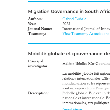
Migration Governance in South Afri
Authors
Gabriel Lubale
Year
2023
Journal Name
International Journal of Inn
Taxonomy
View Taxonomy Associations
Mobilité globale et gouvernance de
Principal
Hélène Thiollet (Co-Coordin
investigator
La mobilité globale fait aujour
relations internationales. Elle
mondialisation et les réponses 
sont un enjeu clef de l’analys
Description
l’échelle globale. Elle est un 
nationale et internationale. En
internationales, aux politique
d’organisation des espaces de 
Read More