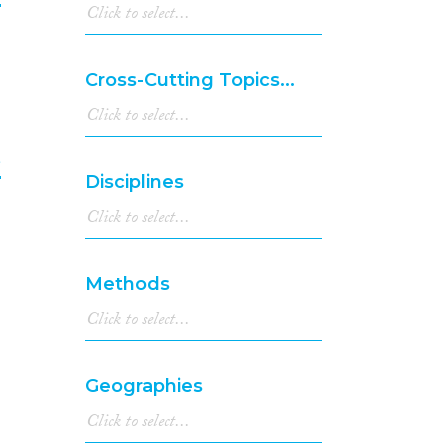
2003
(1)
2002
(1)
7
2001
(3)
Cross-Cutting Topics...
2000
(5)
1997
(2)
1994
(2)
e
1993
(2)
Disciplines
1989
(1)
8
1984
(1)
1956
(1)
Methods
Geographies