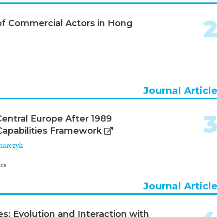
of Commercial Actors in Hong
Journal Articl
ntral Europe After 1989
/Capabilities Framework
marczyk
ies
Journal Articl
s: Evolution and Interaction with