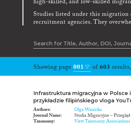
high-skilled, and low-skilled migran
Studies listed under this migration 
recruitment agencies. They overwhe
Showing page
001
of
603
results
Infrastruktura migracyjna w Polsce 
przykładzie filipińskiego vloga You
Authors
Olga Wanicka
Journal Name
Studia Migracyjne – Przegląd
Taxonomy
View Taxonomy Associations