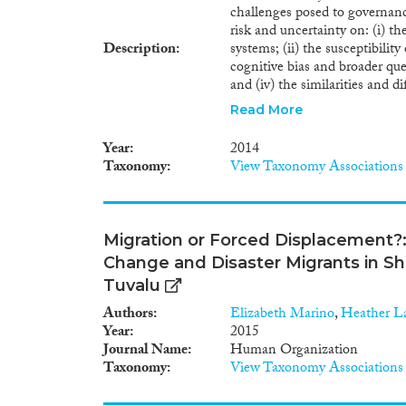
challenges posed to governanc
risk and uncertainty on: (i) t
Description
systems; (ii) the susceptibilit
cognitive bias and broader que
and (iv) the similarities and 
regions. Each of these is a si
Read More
governance. To address this gap
what are the causes and conse
Year
2014
uncertainty held by actors in 
Taxonomy
View Taxonomy Associations
causes and consequences of th
specify the scope for these fr
change on migration governanc
comparative regional analysis 
Migration or Forced Displacement?
governance and their implicati
Change and Disaster Migrants in S
advance conceptual and metho
governance through the use of
Tuvalu
resilience that bridge behaviou
Authors
Elizabeth Marino
,
Heather L
organisational change. (iv) dis
Year
2015
appropriate outlets and throug
Journal Name
Human Organization
work in academia, policy-ma
Taxonomy
View Taxonomy Associations