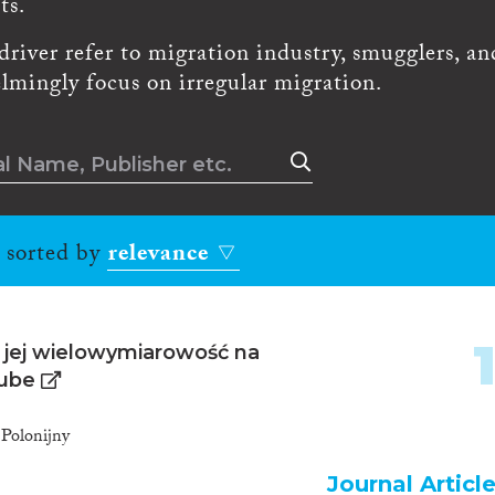
ts.
driver refer to migration industry, smugglers, an
lmingly focus on irregular migration.
, sorted by
relevance
i jej wielowymiarowość na
Tube
 Polonijny
Journal Articl