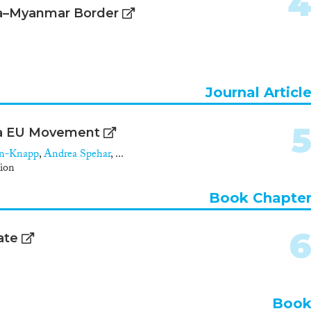
na–Myanmar Border
Journal Articl
tra EU Movement
n-Knapp
,
Andrea Spehar
, ...
ion
Book Chapte
ate
Boo