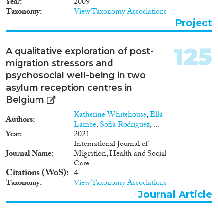
Year
2009
denied). For the FRA, this
Taxonomy
View Taxonomy Associations
hands-on approach was
Project
particularly important in order to
provide policy makers with
evidence-based advice.
125
A qualitative exploration of post-
migration stressors and
psychosocial well-being in two
asylum reception centres in
Belgium
Katherine Whitehouse
,
Ella
Authors
Lambe
,
Sofia Rodriguez
, ...
Year
2021
International Journal of
Journal Name
Migration, Health and Social
Care
Citations (WoS)
4
Taxonomy
View Taxonomy Associations
Journal Article