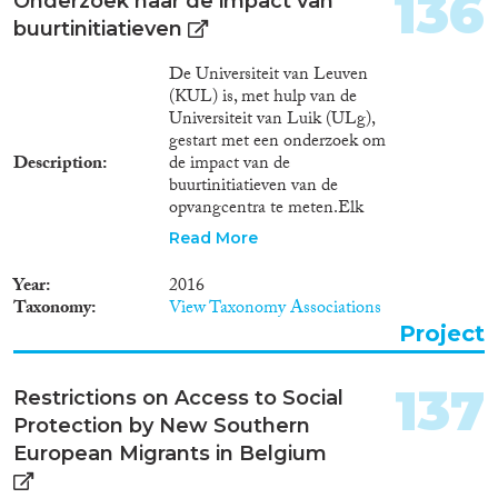
136
Onderzoek naar de impact van
buurtinitiatieven
De Universiteit van Leuven
(KUL) is, met hulp van de
Universiteit van Luik (ULg),
gestart met een onderzoek om
Description
de impact van de
buurtinitiatieven van de
opvangcentra te meten.Elk
opvangcentrum in België
Read More
organiseert tal van activiteiten
om zich als open centrum zo
Year
2016
goed mogelijk te integreren in
Taxonomy
View Taxonomy Associations
de omgeving: opendeurdagen,
Project
vrijwilligersacties,
theatervoorstellingen,
workshops, enz. Met de
137
Restrictions on Access to Social
‘buurtinitiatieven’ streven de
Protection by New Southern
centra naar een positieve
houding bij de Belgische
European Migrants in Belgium
bevolking ten aanzien van de