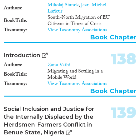
opvangcentra voor asielzoekers
Mikolaj Stanek
,
Jean-Michel
en naar een correcte, realistische
Authors
Lafleur
beeldvorming over ‘de
South-North Migration of EU
asielzoeker’.5 casestudies Na
Book Title
Citizens in Times of Crisis
meer dan tien jaar zijn het beleid
Taxonomy
View Taxonomy Associations
en de beleidsinstrumenten aan
een evaluatie toe. Daarom
Book Chapter
financeert Fedasil een
onderzoek, dat zal worden
138
Introduction
uitgevoerd door KU Leuven, in
samenwerking met de
Authors
Zana Vathi
universiteit van Luik (ULg).
Migrating and Settling in a
Book Title
Tijdens het onderzoek worden
Mobile World
vijf opvangcentra onder de loep
Taxonomy
View Taxonomy Associations
genomen: Dendermonde, Sint-
Book Chapter
Truiden en Pondrôme (Fedasil),
Mechelen (Rode Kruis) en
Ukkel (Croix-Rouge). Voor elk
139
Social Inclusion and Justice for
centrum worden er data
the Internally Displaced by the
verzameld via een
buurtbevraging (postenquête bij
Herdsmen-Farmers Conflict in
buurtbewoners), een focusgroep
Benue State, Nigeria
en een interview met de