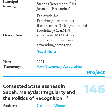
Principal
Stache (Researcher), Lisa
investigator
Johnson (Researcher)
Die durch das
Forschungszentrum des
Bundesamtes für Migration und
Flüchtlinge (BAMF)
Description
konzipierte MIMAP soll
empirisch-fundierte und
anwendungsbezogene
Erkenntnisse zu Verbleib,
Read More
Rückkehr und
Weiterwanderung
Year
2021
Ausreisepflichtiger liefern und
Taxonomy
View Taxonomy Associations
ein besseres Verständnis darüber
Project
ermöglichen, warum
ausreisepflichtige Personen trotz
geringer rechtlicher Bleibe- und
146
Contested Statelessness in
Partizipationsperspektiven und
Sabah, Malaysia: Irregularity and
Angeboten zur freiwilligen
Rückkehr in Deutschland
the Politics of Recognition
verbleiben. Darüber hinaus soll
Authors
Catherine Allerton