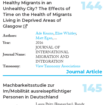
144
Healthy Migrants in an
Unhealthy City? The Effects of
Time on the Health of Migrants
Living in Deprived Areas of
Glasgow
Ade Kearns
,
Elise Whitley
,
Authors
Matt Egan
, ...
Year
2016
JOURNAL OF
INTERNATIONAL
Journal Name
MIGRATION AND
INTEGRATION
Taxonomy
View Taxonomy Associations
Journal Article
145
Machbarkeitsstudie zur
Im/Mobilität ausreisepflichtiger
Personen in Deutschland
Laura Peitz (Researcher), Randy