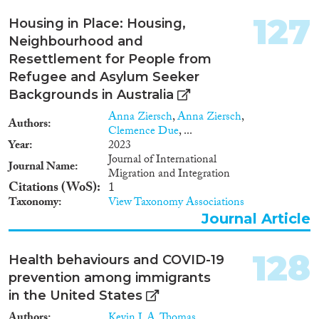
documenten. Het is dan nodig
om op een andere manier vast te
127
Housing in Place: Housing,
stellen wat de leeftijd van een
Neighbourhood and
asielzoeker is. In de afgelopen
jaren is er in toenemende mate
Resettlement for People from
aandacht besteed aan het
Refugee and Asylum Seeker
verbeteren van het proces van
Backgrounds in Australia
leeftijdsbepaling in het
Nederlandse asielsysteem. De
Anna Ziersch
,
Anna Ziersch
,
Authors
ACVZ vraagt aandacht voor een
Clemence Due
, ...
specifiek aspect van
Year
2023
leeftijdsbepaling, namelijk het
Journal of International
Journal Name
gewicht dat Nederland toekent
Migration and Integration
Citations (WoS)
aan de registratie van een
1
asielzoeker als meerderjarige in
Taxonomy
View Taxonomy Associations
een andere EU-lidstaat. Omdat
Journal Article
deze registratie in sommige
gevallen zonder nader
128
onderzoek wordt overgenomen,
Health behaviours and COVID-19
valt niet uit te sluiten dat
prevention among immigrants
hierdoor in Nederland
in the United States
minderjarigen ten onrechte als
meerderjarig staan geregistreerd.
Authors
Kevin J. A. Thomas