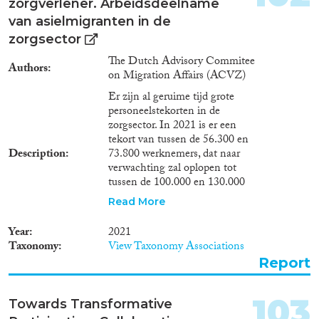
zorgverlener. Arbeidsdeelname
Report Series
(1,200)
van asielmigranten in de
Report
(3,572)
zorgsector
Project
(3,269)
The Dutch Advisory Commitee
Authors
Data Set
(2,192)
on Migration Affairs (ACVZ)
Doctoral Dissertation
(649)
Er zijn al geruime tijd grote
Policy Brief
(179)
personeelstekorten in de
zorgsector. In 2021 is er een
tekort van tussen de 56.300 en
Year
Description
73.800 werknemers, dat naar
verwachting zal oplopen tot
2026
(61)
tussen de 100.000 en 130.000
2025
(2,981)
werknemers in 2030.
Read More
2024
(9,200)
Tegelijkertijd zijn er
2023
(7,960)
asielmigranten die maar niet aan
Year
2021
het werk komen. Zelfs tijdens de
2022
(8,038)
Taxonomy
View Taxonomy Associations
coronacrisis, waarin er extra
2021
(8,714)
Report
handen in de zorg nodig zijn,
2020
(8,663)
krijgen asielmigranten
nauwelijks de kans om aan het
2019
(8,565)
103
Towards Transformative
werk te gaan als zorgverlener.
2018
(8,593)