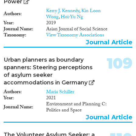
1965
(55)
Power
1964
(53)
Kerry J. Kennedy
,
Kin Loon
Authors
1963
(35)
Wong
,
Hoi-Yu Ng
Year
2019
1962
(32)
Journal Name
Asian Journal of Social Science
1961
(29)
Taxonomy
View Taxonomy Associations
1960
(31)
Journal Article
1959
(24)
1958
(29)
109
Urban planners as boundary
1957
(32)
spanners: Steering perceptions
1956
(34)
of asylum seeker
1955
(26)
accommodations in Germany
1954
(26)
Authors
Maria Schiller
1953
(34)
Year
2021
1952
(18)
Environment and Planning C:
Journal Name
1951
(24)
Politics and Space
1950
(30)
Journal Article
1949
(23)
1948
(25)
The Volunteer Asylum Seeker: a