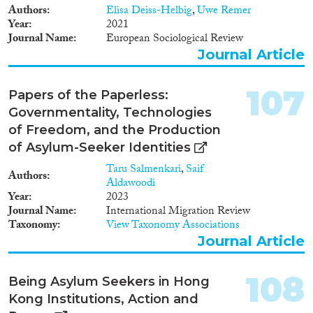
Authors
Elisa Deiss-Helbig
,
Uwe Remer
1982
(546)
Year
2021
Publishers
1981
(563)
Journal Name
European Sociological Review
1980
(485)
Journal Article
1979
(457)
1978
(463)
107
Papers of the Paperless:
1977
(461)
Apply Filters
Governmentality, Technologies
1976
(373)
of Freedom, and the Production
1975
(360)
Reset Filters
of Asylum-Seeker Identities
1974
(244)
Taru Salmenkari
,
Saif
1973
(173)
Authors
Aldawoodi
1972
(198)
Year
2023
1971
(188)
Journal Name
International Migration Review
Taxonomy
View Taxonomy Associations
1970
(120)
Journal Article
1969
(100)
1968
(99)
108
1967
(87)
Being Asylum Seekers in Hong
1966
(59)
Kong Institutions, Action and