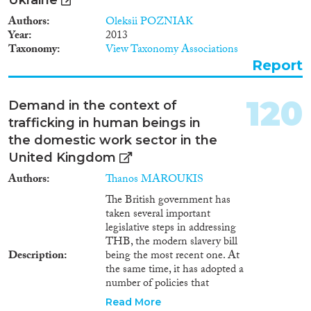
Authors
Oleksii POZNIAK
Year
2013
Taxonomy
View Taxonomy Associations
Report
120
Demand in the context of
trafficking in human beings in
the domestic work sector in the
United Kingdom
Authors
Thanos MAROUKIS
The British government has
taken several important
legislative steps in addressing
THB, the modern slavery bill
Description
being the most recent one. At
the same time, it has adopted a
number of policies that
contradict the implementation
Read More