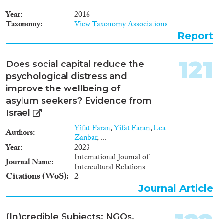
of a public policy intent at
criminalising and stopping
Year
2016
THB. The change of the
Taxonomy
View Taxonomy Associations
overseas domestic worker visa
Report
rules putting newly arrived
domestic workers in a very
vulnerable position as regards
121
Does social capital reduce the
their employment is a case in
psychological distress and
point. The UK also remains a
country with a largely
improve the wellbeing of
unregulated domestic work
asylum seekers? Evidence from
sector and without a Labour
Israel
Inspectorate agency overseeing
the activities of employers and
Yifat Faran
,
Yifat Faran
,
Lea
Authors
businesses across the sectors of
Zanbar
, ...
the British economy. The
Year
2023
evidence collected in this study
International Journal of
Journal Name
suggests that the main obstacles
Intercultural Relations
Citations (WoS)
to prevent exploitative situations
2
within the domestic work
Journal Article
industry are: a) the strict
immigration rules and political
priorities of law enforcement
(In)credible Subjects: NGOs,