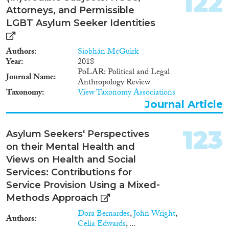
122
agencies, b) the involvement of
Attorneys, and Permissible
the State in the organisation
LGBT Asylum Seeker Identities
and regulation of the domestic
work labour market, and c) the
state of the welfare regime
Authors
Siobhán McGuirk
protecting families and offering
Year
2018
vulnerable individuals access to
PoLAR: Political and Legal
Journal Name
the rule of law. These are the
Anthropology Review
structural reasons that lie behind
Taxonomy
View Taxonomy Associations
the failure to protect domestic
Journal Article
workers and deter abusive
behaviour on the part of
employers in the UK. The study’s
123
Asylum Seekers' Perspectives
findings on national law-cases
on their Mental Health and
also demonstrate that the kind
of work relationship established
Views on Health and Social
in domestic work aggravates the
Services: Contributions for
vulnerability of the workers and
Service Provision Using a Mixed‐
the sense of impunity on the
Methods Approach
part of the employers.
Dora Bernardes
,
John Wright
,
Authors
Celia Edwards
, ...