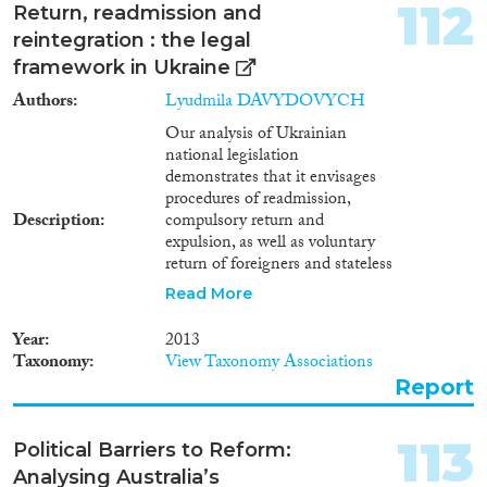
1930
(16)
112
Return, readmission and
1929
(13)
reintegration : the legal
1928
(10)
framework in Ukraine
1927
(7)
Authors
Lyudmila DAVYDOVYCH
1926
(10)
Our analysis of Ukrainian
1925
(4)
national legislation
1924
(6)
demonstrates that it envisages
1923
(5)
procedures of readmission,
Description
compulsory return and
1922
(5)
expulsion, as well as voluntary
1921
(7)
return of foreigners and stateless
1920
(4)
persons. The Law 3773-VI of
Read More
1919
(3)
22.09.2011 “On legal status of
foreigners and stateless
1918
(3)
Year
2013
persons”1 The Law also
1917
(4)
Taxonomy
View Taxonomy Associations
determines procedures of
Report
1916
(6)
voluntary and compulsory return
1915
(5)
of foreigners and stateless
persons from the Ukrainian
1914
(8)
113
Political Barriers to Reform:
territory, as well as expulsion
1913
(5)
Analysing Australia’s
procedure, but offers no