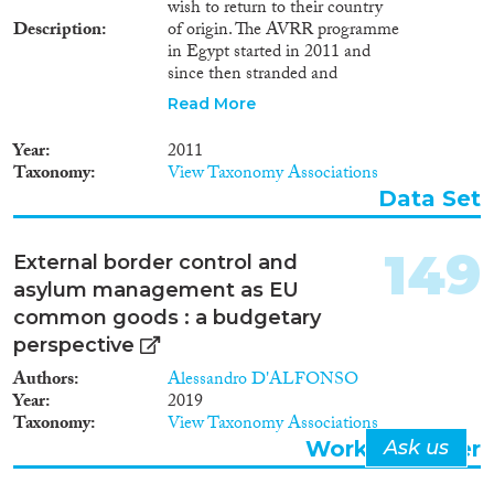
wish to return to their country
Description
of origin. The AVRR programme
in Egypt started in 2011 and
since then stranded and
vulnerable migrants mainly from
Read More
Africa and Asia were assisted.
Each of these migrants have a
Year
2011
distinct migratory story of how
Taxonomy
View Taxonomy Associations
they got to Egypt and why they
Data Set
wanted to return. Some of these
migrants survived exceptional
circumstance, such as
149
External border control and
trafficking, abuse, as well as
asylum management as EU
other numerous forms of
exploitation. Returning migrants
common goods : a budgetary
receive reintegration grants in
perspective
their country of origin and the
Authors
Alessandro D'ALFONSO
vast majority use in starting-up
Year
2019
their own business, specifically
Taxonomy
View Taxonomy Associations
in the agriculture sector.
Working Paper
Ask us