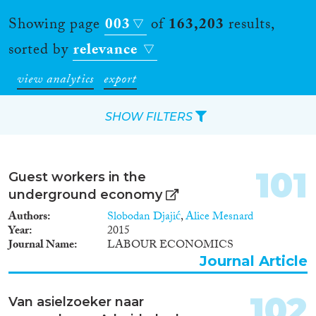
Showing page
003
of
163,203
results,
sorted by
relevance
view analytics
export
SHOW FILTERS
Apply Filters
101
Guest workers in the
Reset Filters
underground economy
Authors
Slobodan Djajić
,
Alice Mesnard
Type of item
Year
2015
Journal Name
LABOUR ECONOMICS
Journal Article
(140,442)
Journal Article
Book
(4,957)
Book Chapter
(5,624)
102
Van asielzoeker naar
Working Paper
(1,119)