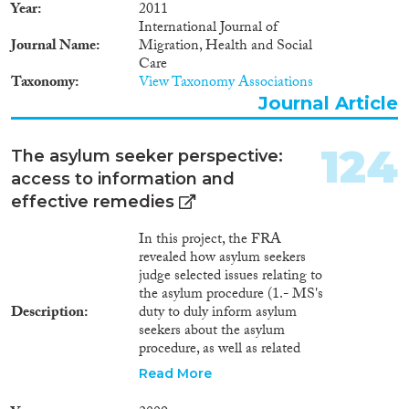
Year
2011
International Journal of
Journal Name
Migration, Health and Social
Care
Taxonomy
View Taxonomy Associations
Journal Article
124
The asylum seeker perspective:
access to information and
effective remedies
In this project, the FRA
revealed how asylum seekers
judge selected issues relating to
the asylum procedure (1.- MS's
Description
duty to duly inform asylum
seekers about the asylum
procedure, as well as related
rights and obligations; 2.-
Read More
Access to effective remedies if
their asylum application is