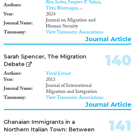
Rita Iorbo
,
Sanjeev P. Sahni
,
directeur en de buurtwerker.Aan
Authors
Tithi Bhatnagar
, ...
de hand van dit onderzoek
Year
2024
wordt een antwoord gezocht op
Journal on Migration and
enkele belangrijke vragen. Wat
Journal Name
Human Security
is het bereik en de impact van de
Taxonomy
View Taxonomy Associations
buurtinitiatieven? Gaan de
Journal Article
omwonenden regelmatig naar
een opendeurdag of filmavond
in het opvangcentrum? Hebben
140
Sarah Spencer, The Migration
zij een impact op de
omwonenden? Neemt eventuele
Debate
weerstand af door de activiteiten
Authors
Yuval Livnat
die de centra organiseren?Na
Year
2013
afloop van het onderzoek zal de
Journal of International
KU Leuven een aantal
Journal Name
Migration and Integration
aanbevelingen formuleren om
Taxonomy
View Taxonomy Associations
het huidige beleid te verbeteren.
Journal Article
De bevraging loopt tot het einde
van het jaar 2016.
141
Ghanaian Immigrants in a
Northern Italian Town: Between