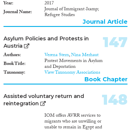
der empirische Zugang zur
Year
2017
Untersuchungsgruppe
Journal of Immigrant &amp;
Ausreisepflichtiger erprobt
Journal Name
Refugee Studies
werden. Der Schwerpunkt der
Journal Article
MIMAP liegt auf
ausreisepflichtigen Personen mit
Asylbezug, von denen der
147
Asylum Policies and Protests in
überwiegende Teil im Besitz
Austria
einer Duldung ist. Die
Forschungserkenntnisse sollen
Authors
Verena Stern
,
Nina Merhaut
Impulse für die
Protest Movements in Asylum
Book Title
Weiterentwicklung der
and Deportation
rückkehrpolitischen und
Taxonomy
View Taxonomy Associations
aufenthaltsverstetigenden
Book Chapter
Maßnahmen geben.
148
Assisted voluntary return and
reintegration
IOM offers AVRR services to
migrants who are unwilling or
unable to remain in Egypt and