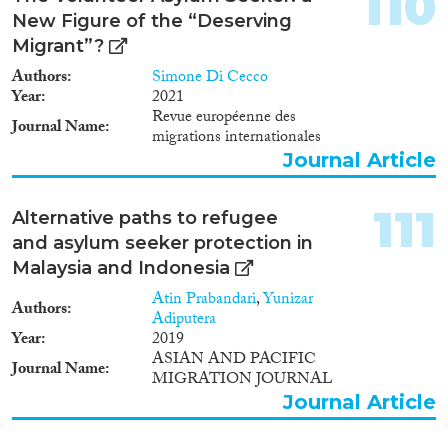
110
1947
(12)
New Figure of the “Deserving
1946
(18)
Migrant”?
1945
(15)
Authors
Simone Di Cecco
1944
(13)
Year
2021
1943
(22)
Revue européenne des
Journal Name
migrations internationales
1942
(22)
Journal Article
1941
(19)
1940
(19)
111
1939
(12)
Alternative paths to refugee
1938
(25)
and asylum seeker protection in
Malaysia and Indonesia
1937
(19)
1936
(15)
Atin Prabandari
,
Yunizar
Authors
Adiputera
1935
(17)
Year
2019
1934
(9)
ASIAN AND PACIFIC
Journal Name
1933
(16)
MIGRATION JOURNAL
1932
(14)
Journal Article
1931
(13)