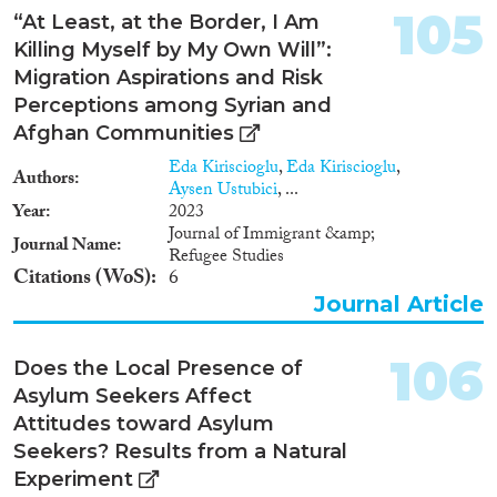
zorg aan de slag te gaan, hoe
2000
(1,621)
105
deze kunnen worden
“At Least, at the Border, I Am
1999
(1,433)
weggenomen en waar de kansen
Killing Myself by My Own Will”:
1998
(1,326)
liggen om meer asielmigranten
Migration Aspirations and Risk
Disciplines
aan te trekken voor een baan in
1997
(1,195)
Perceptions among Syrian and
de zorg. Die adviesraad
1996
(1,235)
identificeert in deze verkenning
Afghan Communities
1995
(1,116)
drie obstakels.
Eda Kiriscioglu
,
Eda Kiriscioglu
,
1994
(1,112)
Authors
Aysen Ustubici
, ...
Methods
1993
(997)
Year
2023
1992
(930)
Journal of Immigrant &amp;
Journal Name
Refugee Studies
1991
(839)
Citations (WoS)
6
1990
(736)
Journal Article
Geographies
1989
(695)
1988
(651)
106
Does the Local Presence of
1987
(662)
Asylum Seekers Affect
1986
(699)
Attitudes toward Asylum
Publications
1985
(644)
Seekers? Results from a Natural
1984
(657)
Experiment
1983
(648)