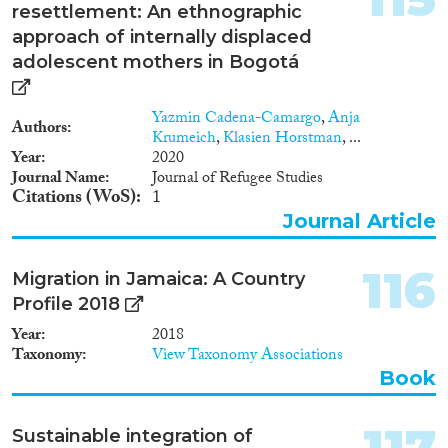
Service of 23.04.2012 No.
resettlement: An ethnographic
353/271/150 “On approval of
approach of internally displaced
Instruction on compulsory
adolescent mothers in Bogotá
expulsion of foreigners and
stateless persons”2 According to
this Decree, ‘compulsory return’
Yazmin Cadena-Camargo
,
Anja
and ‘compulsory expulsion’
Authors
Krumeich
,
Klasien Horstman
, ...
represent the system of
Year
2020
administrative and legal
Journal Name
Journal of Refugee Studies
measures aimed at forcing a
Citations (WoS)
1
foreigner or a stateless person to
Journal Article
leave the territory of the state
against his or her will. . We have
established that Ukrainian
116
Migration in Jamaica: A Country
legislation in principle does not
Profile 2018
give a comprehensive definition
for the term ‘voluntary return’,
Year
2018
and from our point of view this
Taxonomy
View Taxonomy Associations
is an oversight, as far as
Book
legislation determines procedure
of application, but does not give
a definition for this legal term.
117
Sustainable integration of