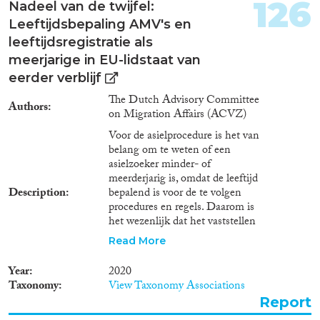
126
Nadeel van de twijfel:
Leeftijdsbepaling AMV's en
leeftijdsregistratie als
meerjarige in EU-lidstaat van
eerder verblijf
The Dutch Advisory Committee
Authors
on Migration Affairs (ACVZ)
Voor de asielprocedure is het van
belang om te weten of een
asielzoeker minder- of
meerderjarig is, omdat de leeftijd
Description
bepalend is voor de te volgen
procedures en regels. Daarom is
het wezenlijk dat het vaststellen
van de leeftijd zorgvuldig en
Read More
volgens internationale
standaarden plaatsvindt.
Year
2020
Leeftijdsbepaling is complex
Taxonomy
View Taxonomy Associations
omdat asielzoekers vaak niet
Report
beschikken over identificerende