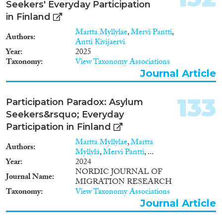
Seekers' Everyday Participation
in Finland
Martta Myllylae
,
Mervi Pantti
,
Authors
Antti Kivijaervi
Year
2025
Taxonomy
View Taxonomy Associations
Journal Article
133
Participation Paradox: Asylum
Seekers&rsquo; Everyday
Participation in Finland
Martta Myllylae
,
Martta
Authors
Myllylä
,
Mervi Pantti
, ...
Year
2024
NORDIC JOURNAL OF
Journal Name
MIGRATION RESEARCH
Taxonomy
View Taxonomy Associations
Journal Article