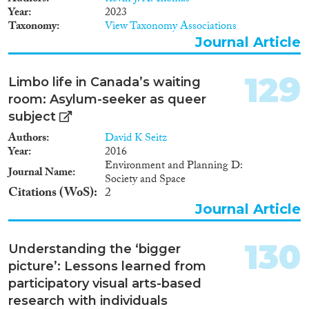
Voor het opstellen van deze
Year
2023
signalering heeft de ACVZ,
Taxonomy
View Taxonomy Associations
naast het verrichten van
Journal Article
deskresearch en
jurisprudentieonderzoek,
gesprekken gevoerd met
129
Limbo life in Canada’s waiting
relevante spelers in de
room: Asylum-seeker as queer
uitvoeringspraktijk, de
subject
advocatuur en maatschappelijke
organisaties. Ook is verkennend
Authors
David K Seitz
onderzoek gedaan naar de
Year
2016
uitvoeringspraktijk rondom
Environment and Planning D:
Journal Name
identificatie, leeftijdsbepaling en
Society and Space
registratie in Italië en
Citations (WoS)
2
Griekenland, omdat dit landen
Journal Article
zijn waar asielzoekers vaak
eerder hebben verbleven.
130
Understanding the ‘bigger
picture’: Lessons learned from
participatory visual arts-based
research with individuals