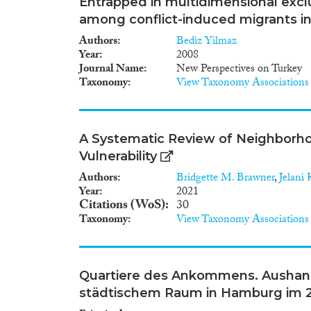
Entrapped in multidimensional excl
among conflict-induced migrants i
Authors
Bediz Yilmaz
Year
2008
Journal Name
New Perspectives on Turkey
Taxonomy
View Taxonomy Associations
A Systematic Review of Neighborho
Vulnerability
Authors
Bridgette M. Brawner
,
Jelani 
Year
2021
Citations (WoS)
30
Taxonomy
View Taxonomy Associations
Quartiere des Ankommens. Aushan
städtischem Raum in Hamburg im 2