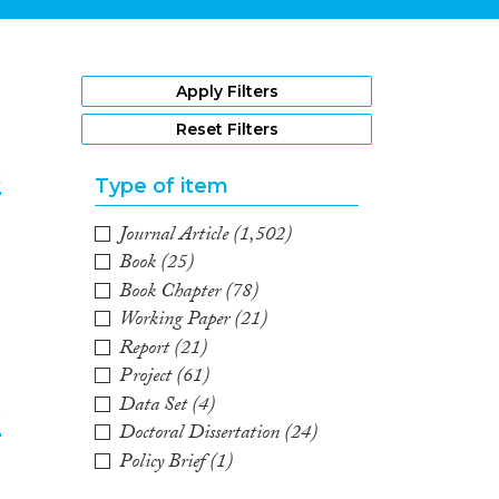
1
Apply Filters
Reset Filters
k
Type of item
Journal Article
(1,502)
2
Book
(25)
Book Chapter
(78)
Working Paper
(21)
Report
(21)
Project
(61)
Data Set
(4)
e
Doctoral Dissertation
(24)
Policy Brief
(1)
3