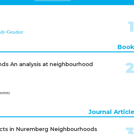
ody-Gendrot
Boo
nds An analysis at neighbourhood
power
Journal Articl
flicts in Nuremberg Neighbourhoods