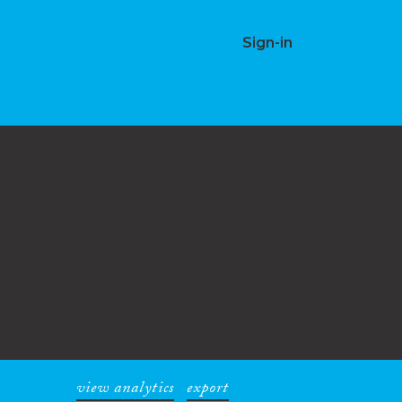
Sign-in
view analytics
export