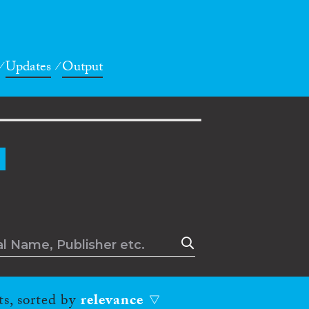
Updates
Output
d
ts, sorted by
relevance