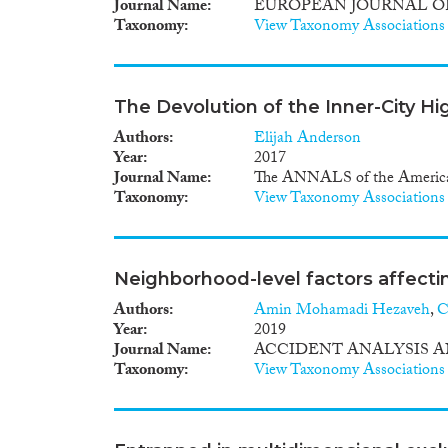
Journal Name
EUROPEAN JOURNAL O
Taxonomy
View Taxonomy Associations
The Devolution of the Inner-City Hi
Authors
Elijah Anderson
Year
2017
Journal Name
The ANNALS of the American 
Taxonomy
View Taxonomy Associations
Neighborhood-level factors affecti
Authors
Amin Mohamadi Hezaveh
,
C
Year
2019
Journal Name
ACCIDENT ANALYSIS 
Taxonomy
View Taxonomy Associations