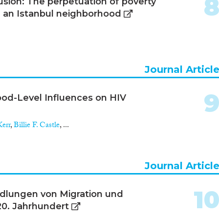
usion: The perpetuation of poverty
n an Istanbul neighborhood
Journal Articl
od-Level Influences on HIV
Kerr
,
Billie F. Castle
, ...
Journal Articl
1
dlungen von Migration und
0. Jahrhundert