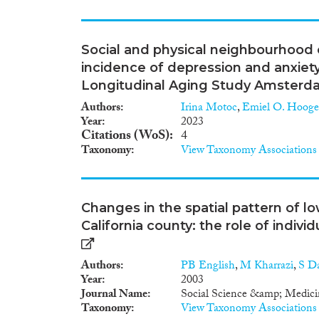
werden in der Studie sowohl a
mit Blick auf unterschiedlic
bis zu öffentlichen Interakt
untersucht die Mikroebene his
Social and physical neighbourhood c
Zeitraum für eine deutsche Gr
incidence of depression and anxiety
auf, die in der deutschen Ges
Longitudinal Aging Study Amster
Flucht- und Migrationsbewegu
wurden, stehen im Fokus des
Authors
Irina Motoc
,
Emiel O. Hooge
innerstädtischer Mobilität berü
Year
2023
Quartiersentwicklung bedeut
Citations (WoS)
4
wiederkehrende Muster und D
Taxonomy
View Taxonomy Associations
lokalen Umgang mit Migration
zwischen den 1890er und den 1
Wandels in den Blick genomme
intensiver Zuwanderung. Unter 
Changes in the spatial pattern of lo
Ansätze arbeitet das Projekt
California county: the role of indiv
die Entwicklungen auf Quarti
Authors
PB English
,
M Kharrazi
,
S Da
Year
2003
Journal Name
Social Science &amp; Medici
Taxonomy
View Taxonomy Associations