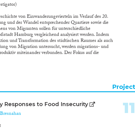
stigator)
eschichte von Einwanderungsvierteln im Verlauf des 20.
ung und der Wandel entsprechender Quartiere sowie die
 von Migranten sollen für unterschiedliche
roßstadt Hamburg vergleichend analysiert werden. Indem
ktion und Transformation des städtischen Raumes als auch
dlung von Migration untersucht, werden migrations- und
produktiv miteinander verbunden. Der Fokus auf die
 neue Perspektiven, indem in der Forschung bislang
uf spezifische ethnische Gruppen fokussierte Deutungen
h diskutiert werden können.Anhand von drei ausgewählten
elder näher in den Blick genommen: (1) Ansiedlungs-
Wohnverhältnisse von Migranten und ihre Rolle in
Projec
ertung der Stadtviertel, (2) soziale Infrastrukturen bzw.
nd Ankommensprozesse strukturierten und das
quartieren prägten, und (3) die Rolle der Quartiere für
1
y Responses to Food Insecurity
n Stadt und Formen öffentlicher Wahrnehmung und
uartiere. Dabei wird davon ausgegangen, dass die
Bresnahan
und die Quartiersentwicklung Ergebnis von
, bei denen neben ökonomischen Strukturen und
t
terschiedliche Akteursgruppen eine Rolle spielten. Diese