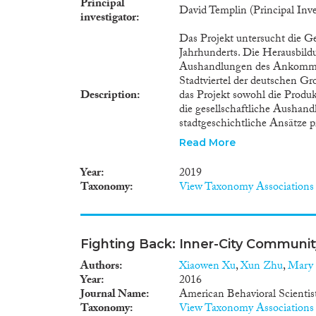
Principal
David Templin (Principal Inve
investigator
Das Projekt untersucht die G
Jahrhunderts. Die Herausbild
Aushandlungen des Ankommens
Stadtviertel der deutschen G
Description
das Projekt sowohl die Produ
die gesellschaftliche Aushan
stadtgeschichtliche Ansätze 
Quartiersebene eröffnet dabei
Read More
dominierende nationale und a
infrage gestellt bzw. kritisc
Year
2019
Quartieren werden folgende F
Taxonomy
View Taxonomy Associations
und Segregationsmuster, die 
Prozessen von Verfall und Aufw
Institutionen, die Zuzugs- u
Erscheinungsbild von Ankunfts
Fighting Back: Inner-City Communit
die Entwicklung der gesamte
politischer Regulierung der Q
Authors
Xiaowen Xu
,
Xun Zhu
,
Mary 
Ansiedlung von Zuwanderern 
Year
2016
Aushandlungsprozessen waren
Journal Name
American Behavioral Scientis
politischen Entscheidungen un
Taxonomy
View Taxonomy Associations