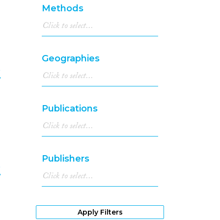
8
1991
(10)
Methods
1990
(7)
1989
(4)
1988
(3)
1987
(1)
Geographies
1986
(5)
e
1985
(8)
1984
(1)
9
1983
(2)
Publications
1982
(2)
1981
(2)
1980
(2)
1979
(2)
Publishers
1976
(2)
e
1971
(3)
1970
(1)
0
1969
(4)
1967
(1)
Apply Filters