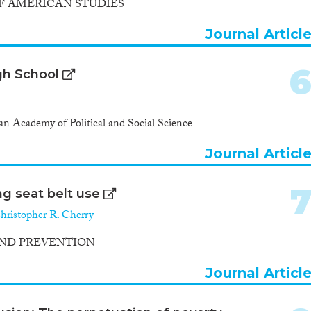
F AMERICAN STUDIES
Journal Articl
gh School
Academy of Political and Social Science
Journal Articl
ng seat belt use
hristopher R. Cherry
AND PREVENTION
Journal Articl