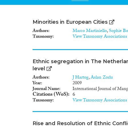
Minorities in European Cities
Authors
Marco Martiniello
,
Sophie B
Taxonomy
View Taxonomy Associations
Ethnic segregation in The Netherla
level
Authors
J Hartog
,
Aslan Zorlu
Year
2009
Journal Name
International Journal of Man
Citations (WoS)
6
Taxonomy
View Taxonomy Associations
Rise and Resolution of Ethnic Con