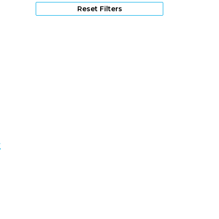
1962
(2)
Reset Filters
1961
(1)
1935
(1)
t
1