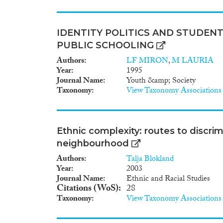
IDENTITY POLITICS AND STUDENT
PUBLIC SCHOOLING
Authors
LF MIRON
,
M LAURIA
Year
1995
Journal Name
Youth &amp; Society
Taxonomy
View Taxonomy Associations
Ethnic complexity: routes to discrimi
neighbourhood
Authors
Talja Blokland
Year
2003
Journal Name
Ethnic and Racial Studies
Citations (WoS)
28
Taxonomy
View Taxonomy Associations