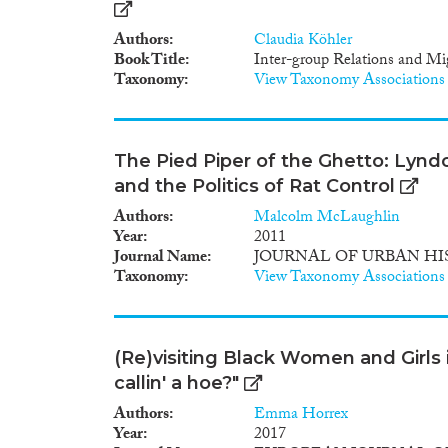
Authors
Claudia Köhler
Book Title
Inter-group Relations and Mi
Taxonomy
View Taxonomy Associations
The Pied Piper of the Ghetto: Lynd
and the Politics of Rat Control
Authors
Malcolm McLaughlin
Year
2011
Journal Name
JOURNAL OF URBAN HI
Taxonomy
View Taxonomy Associations
(Re)visiting Black Women and Girls
callin' a hoe?"
Authors
Emma Horrex
Year
2017