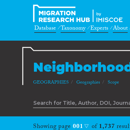
Database
Taxonomy
Experts
About
Neighborhoo
GEOGRAPHIES
Geographies
Scope
Showing page
001
of
1,737
resul