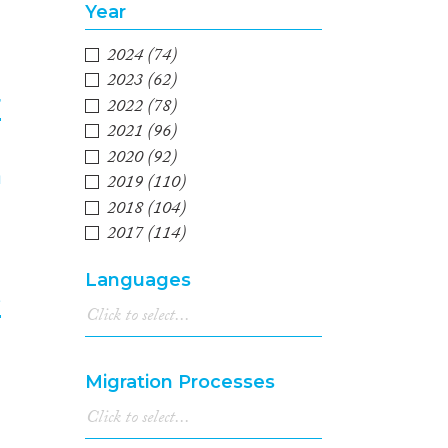
Year
2024
(74)
2023
(62)
r
2022
(78)
2021
(96)
2020
(92)
4
2019
(110)
2018
(104)
2017
(114)
2016
(80)
Languages
2015
(93)
e
2014
(54)
2013
(76)
5
2012
(75)
Migration Processes
2011
(50)
2010
(49)
2009
(48)