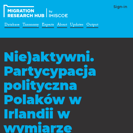
Sign-in
Database
Taxonomy
Experts
About
Updates
Output
Nie)aktywni.
Partycypacja
polityczna
Polaków w
Irlandii w
wymiarze