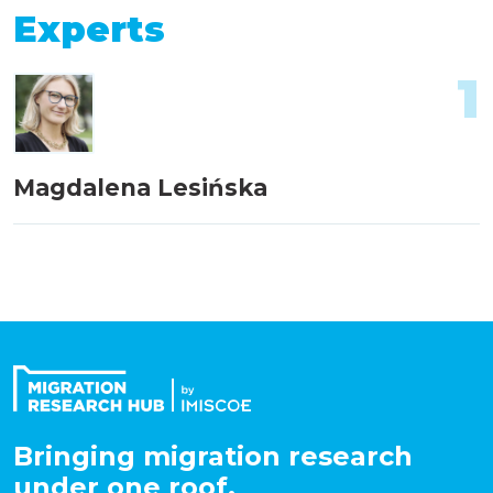
Experts
1
Magdalena Lesińska
Bringing migration research
under one roof.